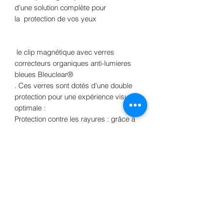
d'une solution complète pour
la protection de vos yeux
le clip magnétique avec verres
correcteurs organiques anti-lumieres
bleues Bleuclear®
. Ces verres sont dotés d'une double
protection pour une expérience visuelle
optimale :
Protection contre les rayures : grâce à
leur revêtement anti-rayures, vos
verres restent clairs et résistants,
même après une utilisation intensive.
Filtre anti-lumière bleue : intégré
directement dans la masse du verre (et
non en surface avec des reflets bleu
désagreable comme on peut le
retrouver sur d'autre site ) et signé par