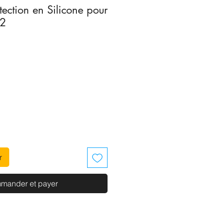
ection en Silicone pour
 2
r
mander et payer